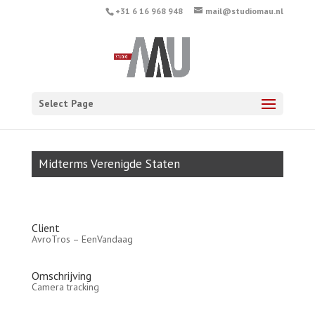
+31 6 16 968 948
mail@studiomau.nl
Select Page
Midterms Verenigde Staten
Client
AvroTros – EenVandaag
Omschrijving
Camera tracking